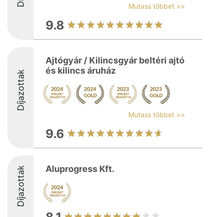
Mutass többet >>
9.8
Ajtógyár / Kilincsgyár beltéri ajtó
és kilincs áruház
Díjazottak
Mutass többet >>
9.6
Aluprogress Kft.
Díjazottak