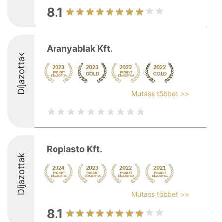
8.1
Aranyablak Kft.
Díjazottak
Mutass többet >>
Roplasto Kft.
Díjazottak
Mutass többet >>
8.1