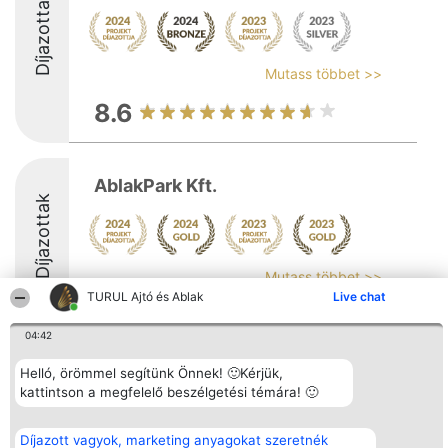
Díjazottak
Mutass többet >>
8.6
AblakPark Kft.
Díjazottak
Mutass többet >>
TURUL Ajtó és Ablak
Live chat
10
04:42
Helló, örömmel segítünk Önnek! 🙂Kérjük,
Rangsorszervező
Népszavazás
Elérhetőség
kattintson a megfelelő beszélgetési témára! 🙂
SC Beautiful Company S.R.L.
Nyertesek
Elérhetőség
Bulevardul Aleea Timișul De
Az összes
Sus Nr. 2, Bl. A30, Sc. A, Et.
díjazottak
Díjazott vagyok, marketing anyagokat szeretnék
4, Ap. 13
listája