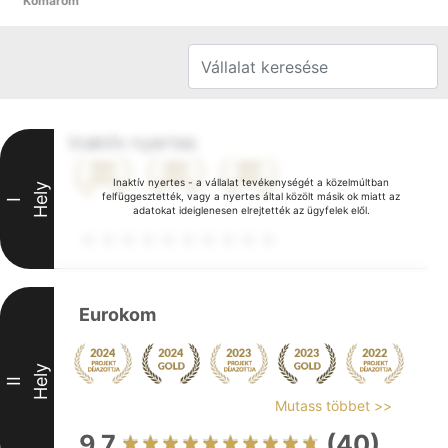
Komárom
Inaktív nyertes
Inaktív nyertes - a vállalat tevékenységét a közelmúltban
Hely
felfüggesztették, vagy a nyertes által közölt másik ok miatt az
I
adatokat ideiglenesen elrejtették az ügyfelek elől.
Eurokom
Hely
II
Mutass többet >>
9.7
(40)