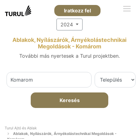
Iratkozz fel
2024
Ablakok, Nyílászárók, Árnyékolástechnikai
Megoldások - Komárom
További más nyertesek a Turul projektben.
Keresés
Turul Ajtó és Ablak
Ablakok, Nyílászárók, Árnyékolástechnikai Megoldások -