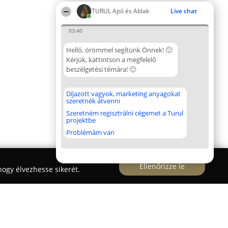
TURUL Ajtó és Ablak
Live chat
03:40
Helló, örömmel segítünk Önnek! 🙂
Kérjük, kattintson a megfelelő
beszélgetési témára! 🙂
Díjazott vagyok, marketing anyagokat
szeretnék átvenni
Szeretném regisztrálni cégemet a Turul
projektbe
Problémám van
Ellenőrizze le
ogy élvezhesse sikerét.