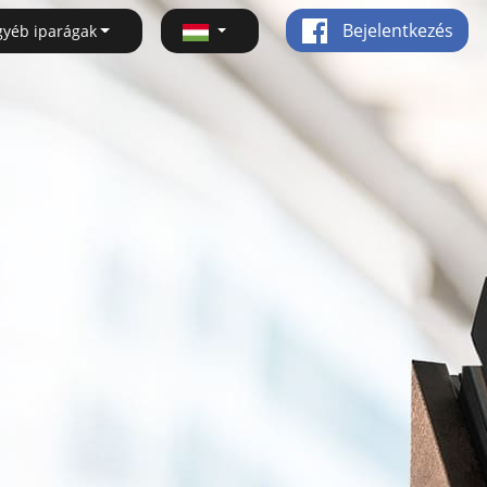
Bejelentkezés
gyéb iparágak