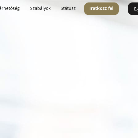
érhetőség
Szabályok
Státusz
Iratkozz fel
E