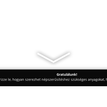
Gratulálunk!
rizze le, hogyan szerezhet népszerűsítéshez szükséges anyagokat, h
kolástechnikai Megoldások - Szombathely
Ablakcenter Kft.