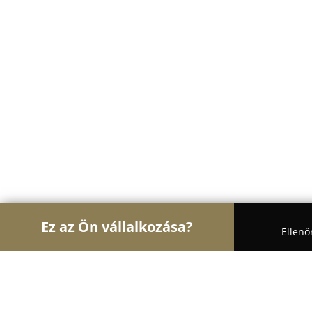
Ez az Ön vállalkozása?
Ellenő
Turul Ajtó és Ablak
Ablakok, Nyílászárók, Árnyé