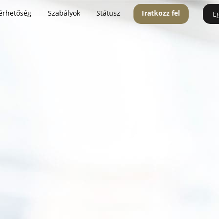
érhetőség
Szabályok
Státusz
Iratkozz fel
E