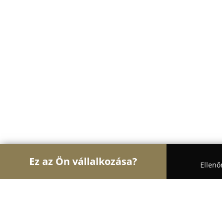
Ez az Ön vállalkozása?
Ellenő
Turul Ajtó és Ablak
Ablakok, Nyílászárók, Árnyé