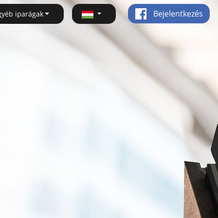
Bejelentkezés
gyéb iparágak