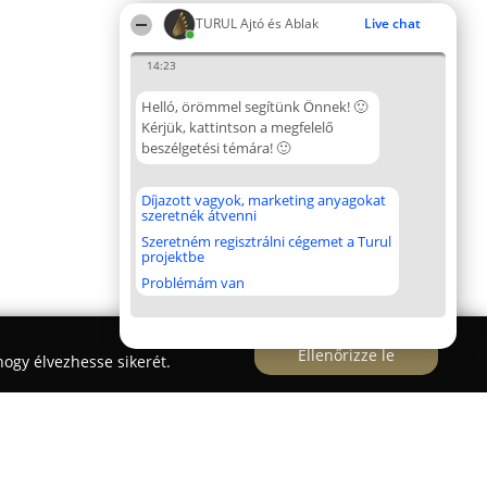
TURUL Ajtó és Ablak
Live chat
14:23
Helló, örömmel segítünk Önnek! 🙂
Kérjük, kattintson a megfelelő
beszélgetési témára! 🙂
Díjazott vagyok, marketing anyagokat
szeretnék átvenni
Szeretném regisztrálni cégemet a Turul
projektbe
Problémám van
Ellenőrizze le
ogy élvezhesse sikerét.