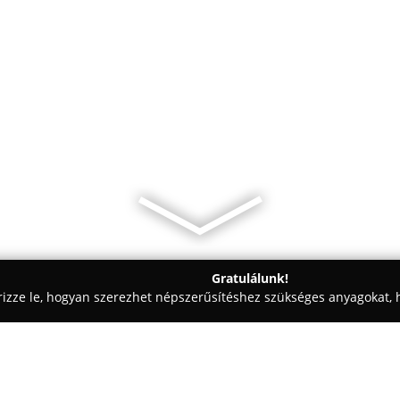
Gratulálunk!
rizze le, hogyan szerezhet népszerűsítéshez szükséges anyagokat, h
kolástechnikai Megoldások - Orosháza
Oros Ablak