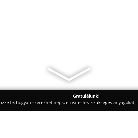
Gratulálunk!
rizze le, hogyan szerezhet népszerűsítéshez szükséges anyagokat, h
kolástechnikai Megoldások - Aszód
AJTÓ-ABLAK-RAKTÁR