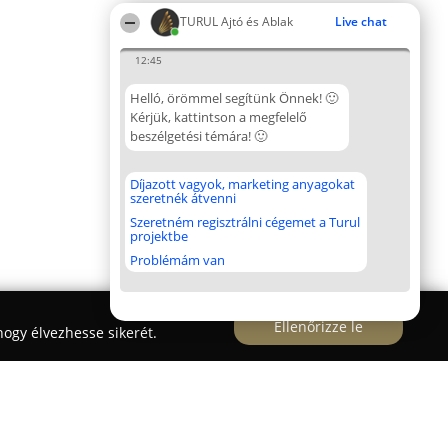
TURUL Ajtó és Ablak
Live chat
12:45
Helló, örömmel segítünk Önnek! 🙂
Kérjük, kattintson a megfelelő
beszélgetési témára! 🙂
Díjazott vagyok, marketing anyagokat
szeretnék átvenni
Szeretném regisztrálni cégemet a Turul
projektbe
Problémám van
Ellenőrizze le
ogy élvezhesse sikerét.