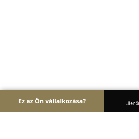
Ez az Ön vállalkozása?
Ellenő
Turul Ajtó és Ablak
Ablakok, Nyílászárók, Árnyé