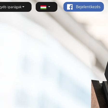
Bejelentkezés
gyéb iparágak