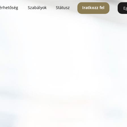
érhetőség
Szabályok
Státusz
Iratkozz fel
E