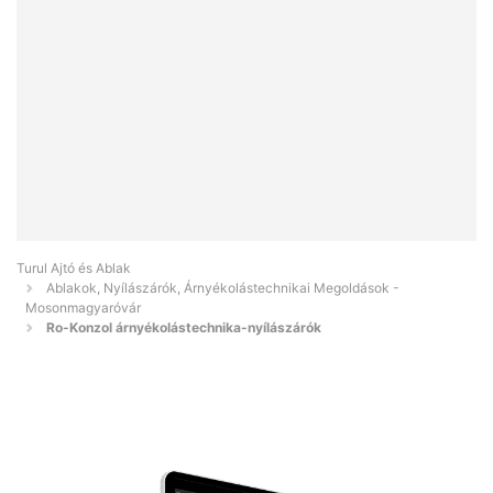
Turul Ajtó és Ablak
Ablakok, Nyílászárók, Árnyékolástechnikai Megoldások -
Mosonmagyaróvár
Ro-Konzol árnyékolástechnika-nyílászárók