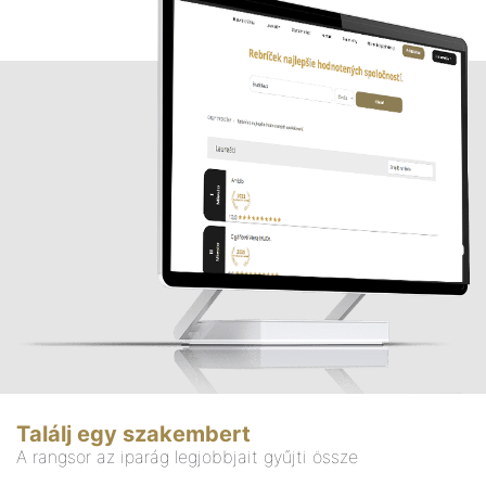
Találj egy szakembert
A rangsor az iparág legjobbjait gyűjti össze