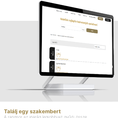
Találj egy szakembert
A rangsor az iparág legjobbjait gyűjti össze