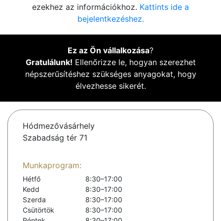
ezekhez az információkhoz.
Kattints ide a
bejelentkezéshez.
Ez az Ön vállalkozása
?
Gratulálunk!
Ellenőrizze le, hogyan szerezhet
népszerűsítéshez szükséges anyagokat, hogy
élvezhesse sikerét.
Hódmezővásárhely
Szabadság tér 71
Munkaprogram:
Hétfő
8:30–17:00
Kedd
8:30–17:00
Szerda
8:30–17:00
Csütörtök
8:30–17:00
Péntek
8:30–17:00