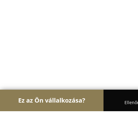
Ez az Ön vállalkozása?
Ellenő
Turul Ajtó és Ablak
Ablakok, Nyílászárók, Árny