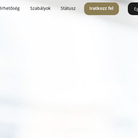
érhetőség
Szabályok
Státusz
Iratkozz fel
E