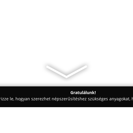
Gratulálunk!
rizze le, hogyan szerezhet népszerűsítéshez szükséges anyagokat, h
ékolástechnikai Megoldások - Mosonmagyaróvár
ZANDA ajtó-abla