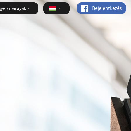
Bejelentkezés
gyéb iparágak