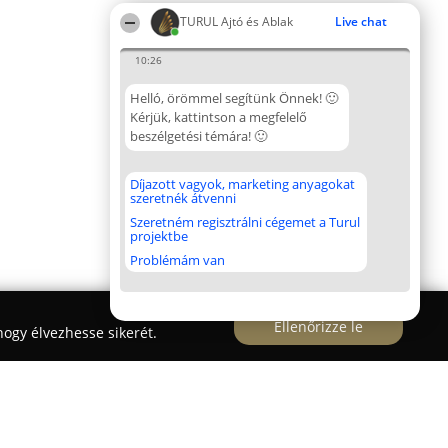
TURUL Ajtó és Ablak
Live chat
10:26
Helló, örömmel segítünk Önnek! 🙂
Kérjük, kattintson a megfelelő
beszélgetési témára! 🙂
Díjazott vagyok, marketing anyagokat
szeretnék átvenni
Szeretném regisztrálni cégemet a Turul
projektbe
Problémám van
Ellenőrizze le
ogy élvezhesse sikerét.
k-parketta