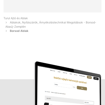
Turul Ajtó és Ablak
Ablakok, Nyílászárók, Árnyékolástechnikai Megoldások - Borsod-
Abaúj-Zemplén
Borsod Ablak