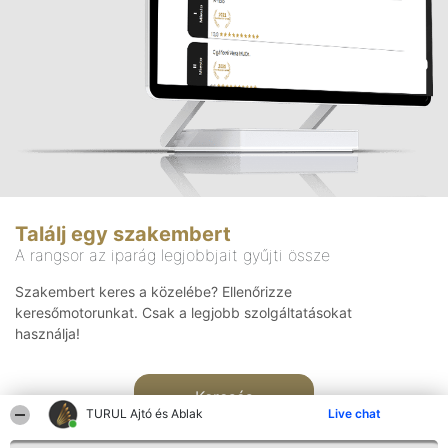
Találj egy szakembert
A rangsor az iparág legjobbjait gyűjti össze
Szakembert keres a közelébe? Ellenőrizze
keresőmotorunkat. Csak a legjobb szolgáltatásokat
használja!
Keresés
TURUL Ajtó és Ablak
Live chat