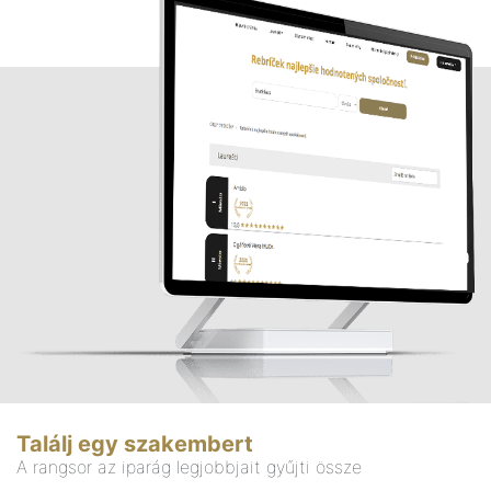
Találj egy szakembert
A rangsor az iparág legjobbjait gyűjti össze