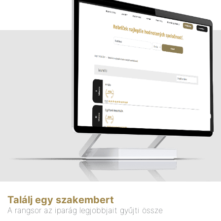
Találj egy szakembert
A rangsor az iparág legjobbjait gyűjti össze