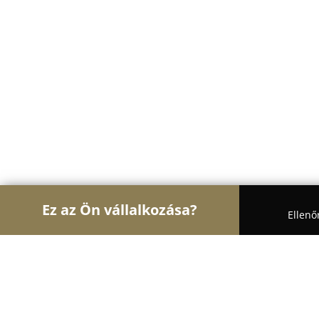
Ez az Ön vállalkozása?
Ellenő
Turul Ajtó és Ablak
Ablakok, Nyílászárók, Árnyé