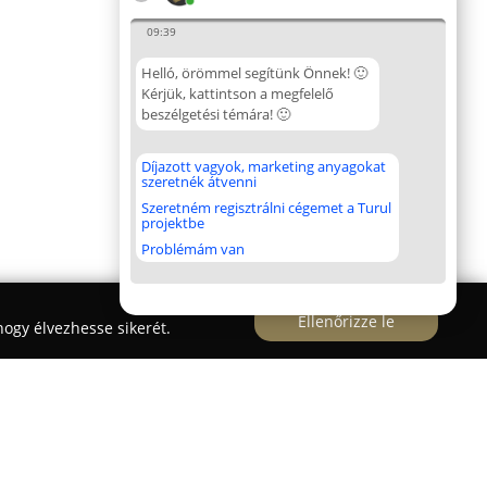
09:39
Helló, örömmel segítünk Önnek! 🙂
Kérjük, kattintson a megfelelő
beszélgetési témára! 🙂
Díjazott vagyok, marketing anyagokat
szeretnék átvenni
Szeretném regisztrálni cégemet a Turul
projektbe
Problémám van
Ellenőrizze le
ogy élvezhesse sikerét.
LLumar ablakfólia telepítő