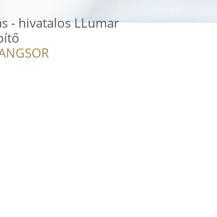
s - hivatalos LLumar
pítő
RANGSOR