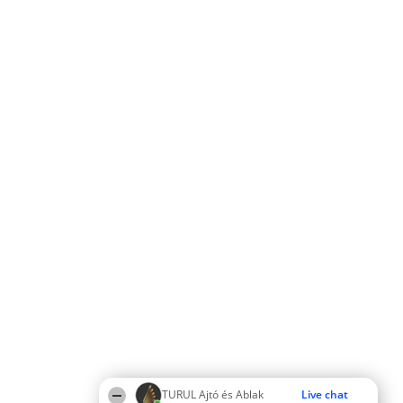
TURUL Ajtó és Ablak
Live chat