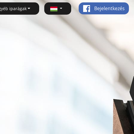
Bejelentkezés
gyéb iparágak