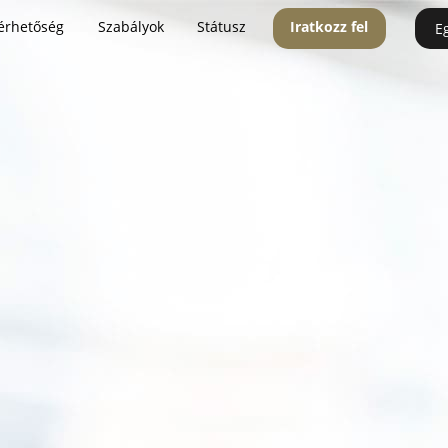
érhetőség
Szabályok
Státusz
Iratkozz fel
E