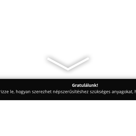
Gratulálunk!
rizze le, hogyan szerezhet népszerűsítéshez szükséges anyagokat, h
kolástechnikai Megoldások - Komló
Bertalan András - hivatalos 