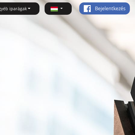
Bejelentkezés
gyéb iparágak