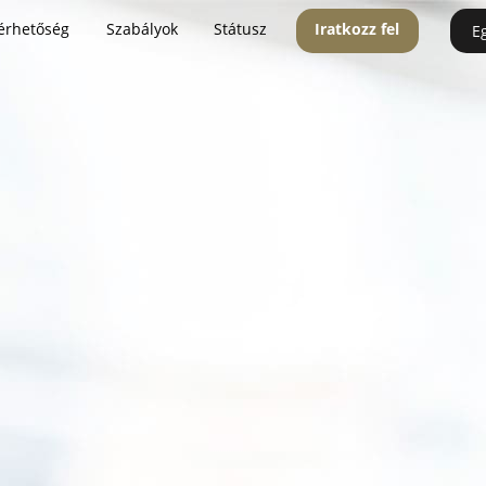
érhetőség
Szabályok
Státusz
Iratkozz fel
E