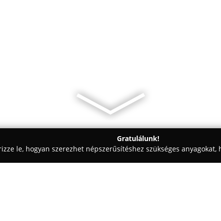
Gratulálunk!
rizze le, hogyan szerezhet népszerűsítéshez szükséges anyagokat, h
kolástechnikai Megoldások - Budapest
Beltéri Ajtó