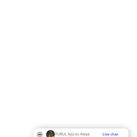
TURUL Ajtó és Ablak
Live chat