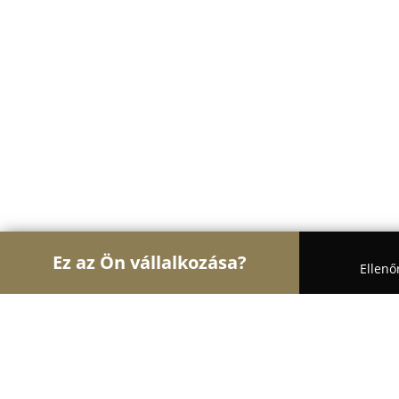
Ez az Ön vállalkozása?
Ellenő
Turul Ajtó és Ablak
Ablakok, Nyílászárók, Árnyé