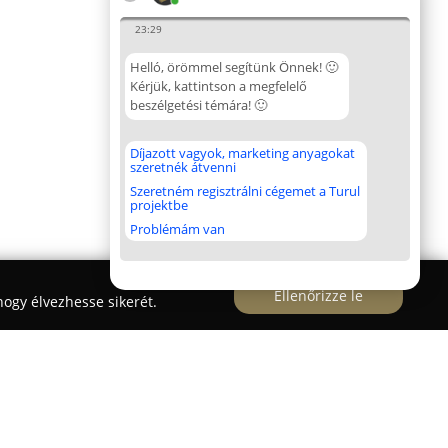
23:29
Helló, örömmel segítünk Önnek! 🙂
Kérjük, kattintson a megfelelő
beszélgetési témára! 🙂
Díjazott vagyok, marketing anyagokat
szeretnék átvenni
Szeretném regisztrálni cégemet a Turul
projektbe
Problémám van
Ellenőrizze le
ogy élvezhesse sikerét.