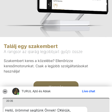
Találj egy szakembert
A rangsor az iparág legjobbjait gyűjti össze
Szakembert keres a közelébe? Ellenőrizze
keresőmotorunkat. Csak a legjobb szolgáltatásokat
használja!
Keresés
TURUL Ajtó és Ablak
Live chat
20:35
Helló, örömmel segítünk Önnek! 🙂Kérjük,