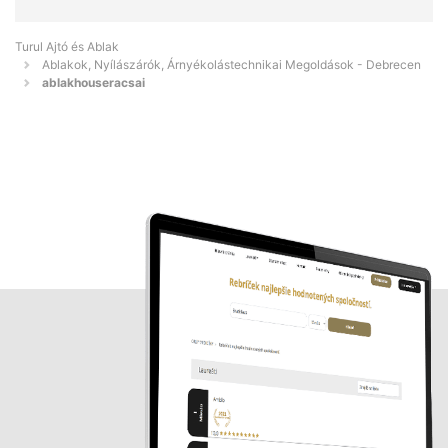
Turul Ajtó és Ablak
Ablakok, Nyílászárók, Árnyékolástechnikai Megoldások - Debrecen
ablakhouseracsai