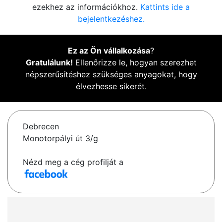
ezekhez az információkhoz.
Kattints ide a
bejelentkezéshez.
Ez az Ön vállalkozása
?
Gratulálunk!
Ellenőrizze le, hogyan szerezhet
népszerűsítéshez szükséges anyagokat, hogy
élvezhesse sikerét.
Debrecen
Monotorpályi út 3/g
Nézd meg a cég profilját a