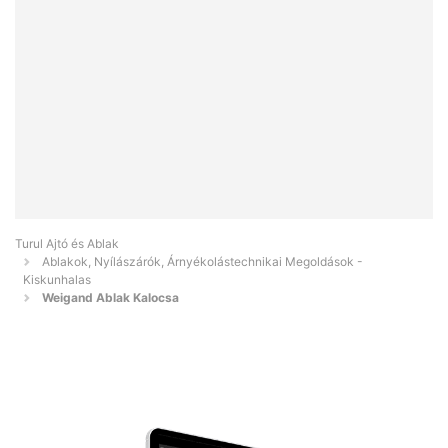
Turul Ajtó és Ablak
Ablakok, Nyílászárók, Árnyékolástechnikai Megoldások -
Kiskunhalas
Weigand Ablak Kalocsa