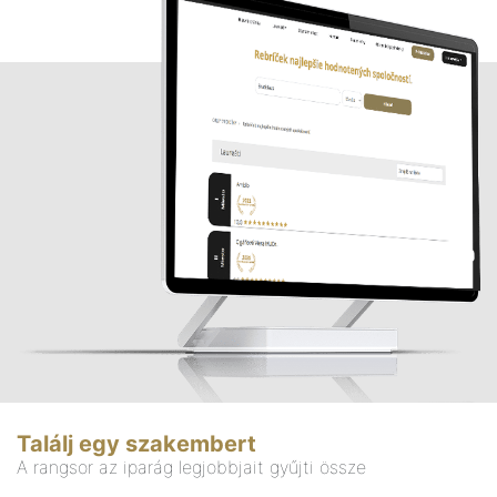
Találj egy szakembert
A rangsor az iparág legjobbjait gyűjti össze