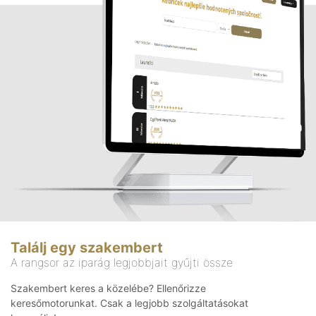
Találj egy szakembert
A rangsor az iparág legjobbjait gyűjti össze
Szakembert keres a közelébe? Ellenőrizze
keresőmotorunkat. Csak a legjobb szolgáltatásokat