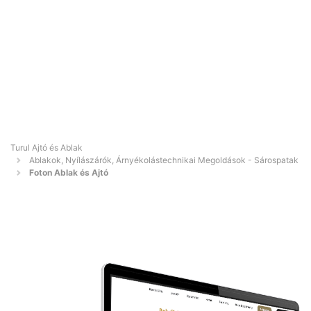
Turul Ajtó és Ablak
Ablakok, Nyílászárók, Árnyékolástechnikai Megoldások - Sárospatak
Foton Ablak és Ajtó