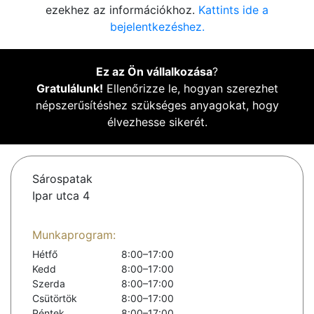
ezekhez az információkhoz.
Kattints ide a
bejelentkezéshez.
Ez az Ön vállalkozása
?
Gratulálunk!
Ellenőrizze le, hogyan szerezhet
népszerűsítéshez szükséges anyagokat, hogy
élvezhesse sikerét.
Sárospatak
Ipar utca 4
Munkaprogram:
Hétfő
8:00–17:00
Kedd
8:00–17:00
Szerda
8:00–17:00
Csütörtök
8:00–17:00
Péntek
8:00–17:00