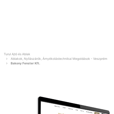
Turul Ajtó és Ablak
Ablakok, Nyílászárók, Árnyékolástechnikai Megoldások - Veszprém
Bakony Fenster Kft.