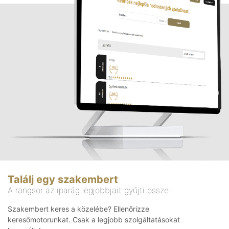
Találj egy szakembert
A rangsor az iparág legjobbjait gyűjti össze
Szakembert keres a közelébe? Ellenőrizze
keresőmotorunkat. Csak a legjobb szolgáltatásokat