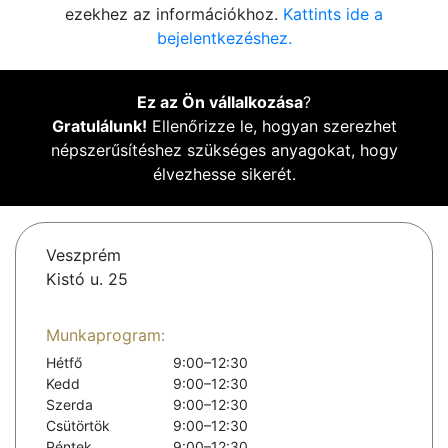
ezekhez az információkhoz.
Kattints ide a
bejelentkezéshez.
Ez az Ön vállalkozása
?
Gratulálunk!
Ellenőrizze le, hogyan szerezhet
népszerűsítéshez szükséges anyagokat, hogy
élvezhesse sikerét.
Veszprém
Kistó u. 25
Munkaprogram:
Hétfő
9:00–12:30
Kedd
9:00–12:30
Szerda
9:00–12:30
Csütörtök
9:00–12:30
Péntek
9:00–12:30