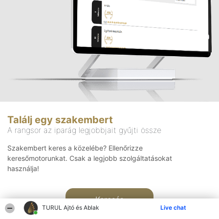
Találj egy szakembert
A rangsor az iparág legjobbjait gyűjti össze
Szakembert keres a közelébe? Ellenőrizze
keresőmotorunkat. Csak a legjobb szolgáltatásokat
használja!
Keresés
TURUL Ajtó és Ablak
Live chat