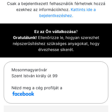
Csak a bejelentkezett felhasználók férhetnek hozzá
ezekhez az információkhoz.
Kattints ide a
bejelentkezéshez.
Ez az Ön vállalkozása
?
Gratulálunk!
Ellenőrizze le, hogyan szerezhet
népszerűsítéshez szükséges anyagokat, hogy
élvezhesse sikerét.
Mosonmagyaróvár
Szent István király út 99
Nézd meg a cég profilját a