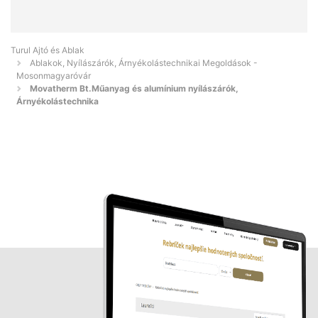
Turul Ajtó és Ablak
Ablakok, Nyílászárók, Árnyékolástechnikai Megoldások -
Mosonmagyaróvár
Movatherm Bt.Műanyag és alumínium nyílászárók,
Árnyékolástechnika