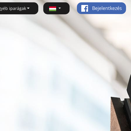
Bejelentkezés
gyéb iparágak