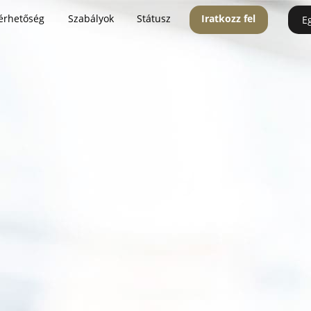
érhetőség
Szabályok
Státusz
Iratkozz fel
E