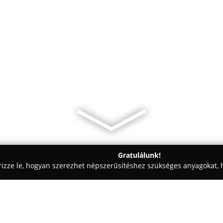
Gratulálunk!
rizze le, hogyan szerezhet népszerűsítéshez szükséges anyagokat, h
kolástechnikai Megoldások - Veresegyház
Alfa Nyílászáró Kft.