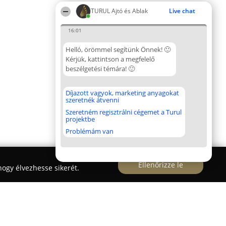
TURUL Ajtó és Ablak
Live chat
16:01
Helló, örömmel segítünk Önnek! 🙂
Kérjük, kattintson a megfelelő
beszélgetési témára! 🙂
Díjazott vagyok, marketing anyagokat
szeretnék átvenni
Szeretném regisztrálni cégemet a Turul
projektbe
Problémám van
Ellenőrizze le
ogy élvezhesse sikerét.