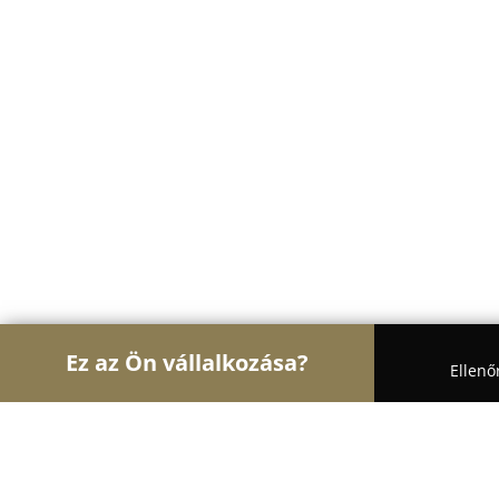
Ez az Ön vállalkozása?
Ellenő
Turul Ajtó és Ablak
Ablakok, Nyílászárók, Árnyé