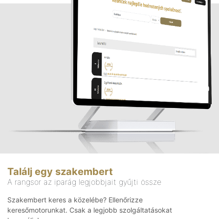
Találj egy szakembert
A rangsor az iparág legjobbjait gyűjti össze
Szakembert keres a közelébe? Ellenőrizze
keresőmotorunkat. Csak a legjobb szolgáltatásokat