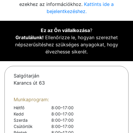
ezekhez az információkhoz.
Kattints ide a
bejelentkezéshez.
Ez az Ön vállalkozása
?
Gratulálunk!
Ellenőrizze le, hogyan szerezhet
népszerűsítéshez szükséges anyagokat, hogy
élvezhesse sikerét.
Salgótarján
Karancs út 63
Munkaprogram:
Hétfő
8:00–17:00
Kedd
8:00–17:00
Szerda
8:00–17:00
Csütörtök
8:00–17:00
Péntek
8:00–17:00