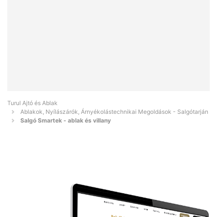
Turul Ajtó és Ablak
Ablakok, Nyílászárók, Árnyékolástechnikai Megoldások - Salgótarján
Salgó Smartek - ablak és villany