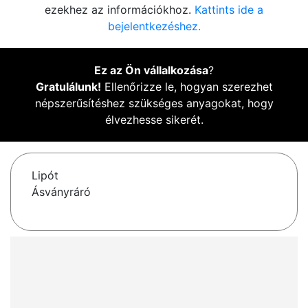
ezekhez az információkhoz.
Kattints ide a
bejelentkezéshez.
Ez az Ön vállalkozása
?
Gratulálunk!
Ellenőrizze le, hogyan szerezhet
népszerűsítéshez szükséges anyagokat, hogy
élvezhesse sikerét.
Lipót
Ásványráró