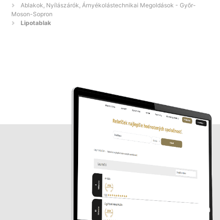
Ablakok, Nyílászárók, Árnyékolástechnikai Megoldások - Győr-
Moson-Sopron
Lipotablak