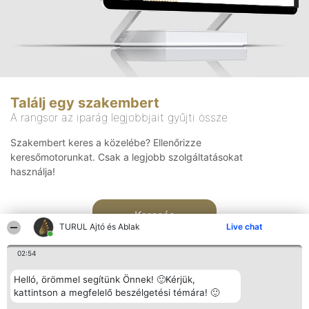
Találj egy szakembert
A rangsor az iparág legjobbjait gyűjti össze
Szakembert keres a közelébe? Ellenőrizze
keresőmotorunkat. Csak a legjobb szolgáltatásokat
használja!
Keresés
TURUL Ajtó és Ablak
Live chat
02:54
Helló, örömmel segítünk Önnek! 🙂Kérjük,
kattintson a megfelelő beszélgetési témára! 🙂