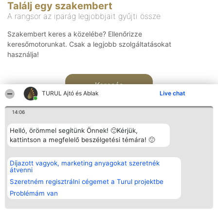
Találj egy szakembert
A rangsor az iparág legjobbjait gyűjti össze
Szakembert keres a közelébe? Ellenőrizze
keresőmotorunkat. Csak a legjobb szolgáltatásokat
használja!
Keresés
TURUL Ajtó és Ablak
Live chat
14:06
Helló, örömmel segítünk Önnek! 🙂Kérjük,
kattintson a megfelelő beszélgetési témára! 🙂
Rangsorszervező
Népszavazás
Elérhetőség
Díjazott vagyok, marketing anyagokat szeretnék
SC Beautiful Company S.R.L.
Nyertesek
Elérhetőség
átvenni
Bulevardul Aleea Timișul De
Az összes
Sus Nr. 2, Bl. A30, Sc. A, Et.
díjazottak
Szeretném regisztrálni cégemet a Turul projektbe
4, Ap. 13
listája
Problémám van
Bukarest 53-238
Szabályok
Adószám 36737675
Státusz
tel: +363 033 425 71
Polityka
Prywatności