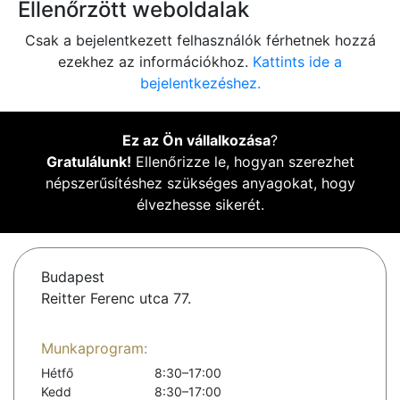
Ellenőrzött weboldalak
Csak a bejelentkezett felhasználók férhetnek hozzá
ezekhez az információkhoz.
Kattints ide a
bejelentkezéshez.
Ez az Ön vállalkozása
?
Gratulálunk!
Ellenőrizze le, hogyan szerezhet
népszerűsítéshez szükséges anyagokat, hogy
élvezhesse sikerét.
Budapest
Reitter Ferenc utca 77.
Munkaprogram:
Hétfő
8:30–17:00
Kedd
8:30–17:00