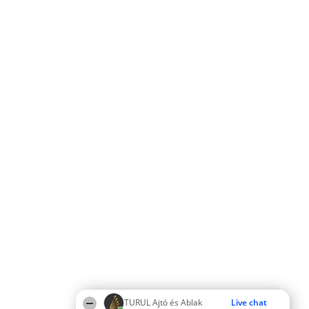
TURUL Ajtó és Ablak
Live chat