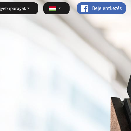
Bejelentkezés
gyéb iparágak