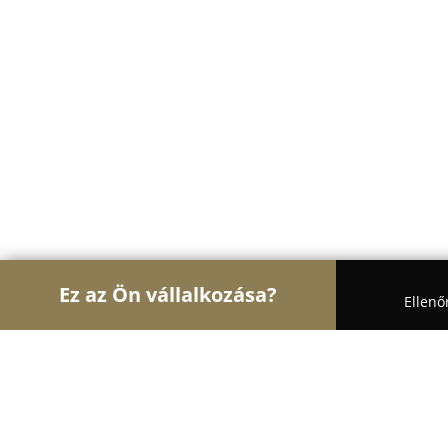
Ez az Ön vállalkozása?
Ellenő
Turul Ajtó és Ablak
Ablakok, Nyílászárók, Árnyé