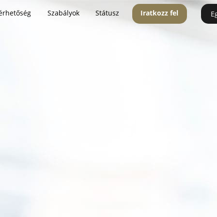
érhetőség
Szabályok
Státusz
Iratkozz fel
E