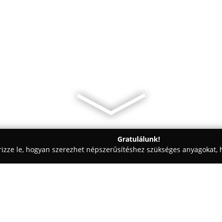
Gratulálunk!
rizze le, hogyan szerezhet népszerűsítéshez szükséges anyagokat, h
kolástechnikai Megoldások - Botykapeterd
Kis Árnyékolástechnika