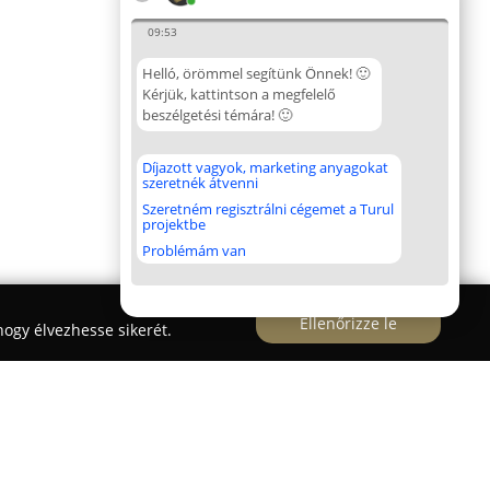
09:53
Helló, örömmel segítünk Önnek! 🙂
Kérjük, kattintson a megfelelő
beszélgetési témára! 🙂
Díjazott vagyok, marketing anyagokat
szeretnék átvenni
Szeretném regisztrálni cégemet a Turul
projektbe
Problémám van
Ellenőrizze le
ogy élvezhesse sikerét.
 Ker. és Szolg. Kft.