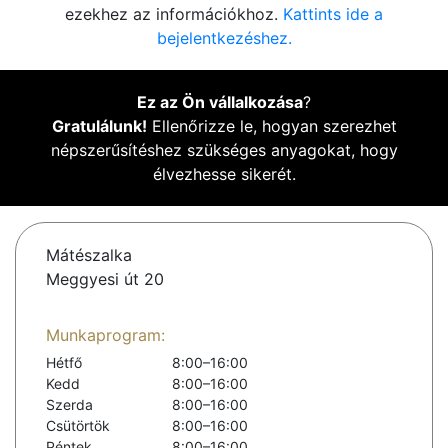
ezekhez az információkhoz.
Kattints ide a
bejelentkezéshez.
Ez az Ön vállalkozása
?
Gratulálunk!
Ellenőrizze le, hogyan szerezhet
népszerűsítéshez szükséges anyagokat, hogy
élvezhesse sikerét.
Mátészalka
Meggyesi út 20
Munkaprogram:
Hétfő
8:00–16:00
Kedd
8:00–16:00
Szerda
8:00–16:00
Csütörtök
8:00–16:00
Péntek
8:00–16:00