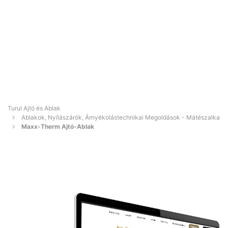
Turul Ajtó és Ablak
Ablakok, Nyílászárók, Árnyékolástechnikai Megoldások - Mátészalka
Maxx-Therm Ajtó-Ablak