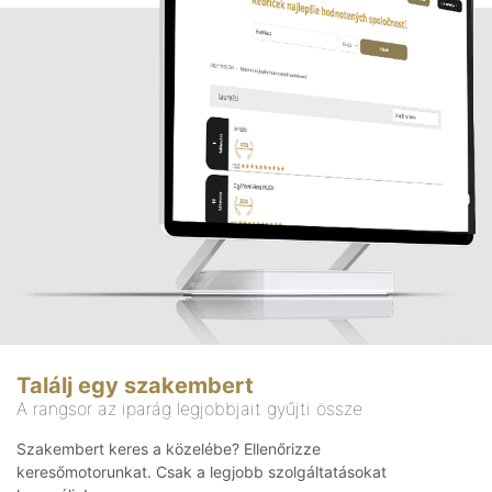
Találj egy szakembert
A rangsor az iparág legjobbjait gyűjti össze
Szakembert keres a közelébe? Ellenőrizze
keresőmotorunkat. Csak a legjobb szolgáltatásokat