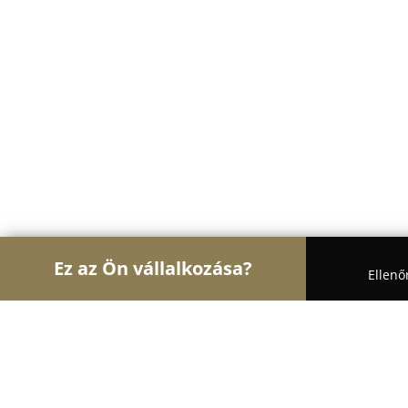
Ez az Ön vállalkozása?
Ellenő
Turul Ajtó és Ablak
Ablakok, Nyílászárók, Árnyé