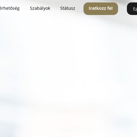
érhetőség
Szabályok
Státusz
Iratkozz fel
E