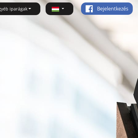
Bejelentkezés
gyéb iparágak