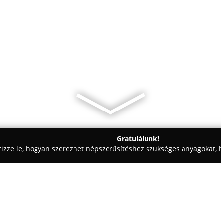
Gratulálunk!
rizze le, hogyan szerezhet népszerűsítéshez szükséges anyagokat, h
kolástechnikai Megoldások - Gyöngyös
Molkomfort Kft