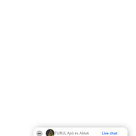
TURUL Ajtó és Ablak
Live chat