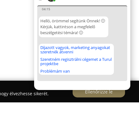
04:15
Helló, örömmel segítünk Önnek! 🙂
Kérjük, kattintson a megfelelő
beszélgetési témára! 🙂
Díjazott vagyok, marketing anyagokat
szeretnék átvenni
Szeretném regisztrálni cégemet a Turul
projektbe
Problémám van
Ellenőrizze le
ogy élvezhesse sikerét.