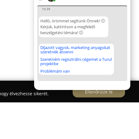
10:39
Helló, örömmel segítünk Önnek! 🙂
Kérjük, kattintson a megfelelő
beszélgetési témára! 🙂
Díjazott vagyok, marketing anyagokat
szeretnék átvenni
Szeretném regisztrálni cégemet a Turul
projektbe
Problémám van
Ellenőrizze le
ogy élvezhesse sikerét.