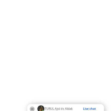
TURUL Ajtó és Ablak
Live chat