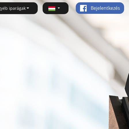
Bejelentkezés
gyéb iparágak