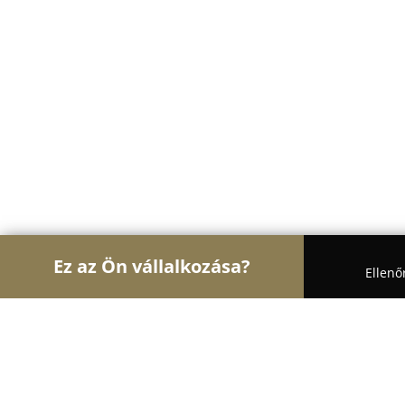
Ez az Ön vállalkozása?
Ellenő
Turul Ajtó és Ablak
Ablakok, Nyílászárók, Árnyé