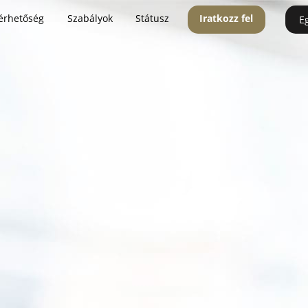
érhetőség
Szabályok
Státusz
Iratkozz fel
E