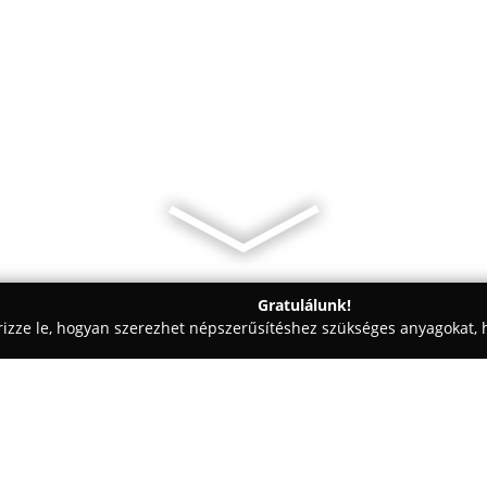
Gratulálunk!
rizze le, hogyan szerezhet népszerűsítéshez szükséges anyagokat, h
kolástechnikai Megoldások - Debrecen
Ajtó Diszkont Debrecen