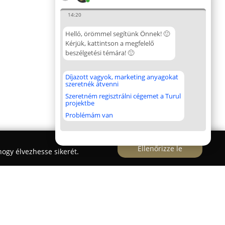
14:20
Helló, örömmel segítünk Önnek! 🙂
Kérjük, kattintson a megfelelő
beszélgetési témára! 🙂
Díjazott vagyok, marketing anyagokat
szeretnék átvenni
Szeretném regisztrálni cégemet a Turul
projektbe
Problémám van
Ellenőrizze le
ogy élvezhesse sikerét.
őszigetelés