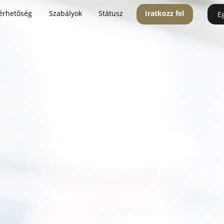
érhetőség
Szabályok
Státusz
Iratkozz fel
E