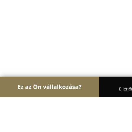
Ez az Ön vállalkozása?
Ellenő
Turul Ajtó és Ablak
Ablakok, Nyílászárók, Árnyé