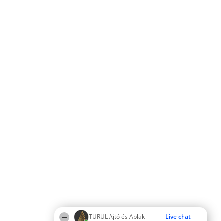
TURUL Ajtó és Ablak
Live chat