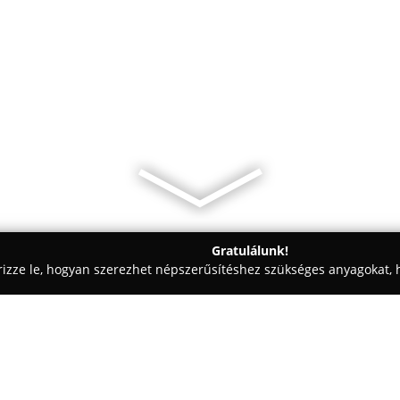
Gratulálunk!
rizze le, hogyan szerezhet népszerűsítéshez szükséges anyagokat, h
kolástechnikai Megoldások - Tatabánya
Europlast- Ajtó Ablak H