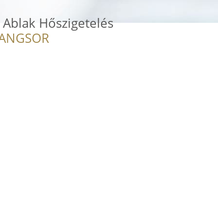
ó Ablak Hőszigetelés
RANGSOR