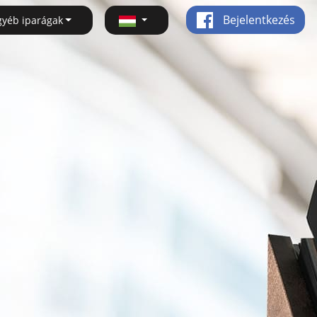
Bejelentkezés
gyéb iparágak