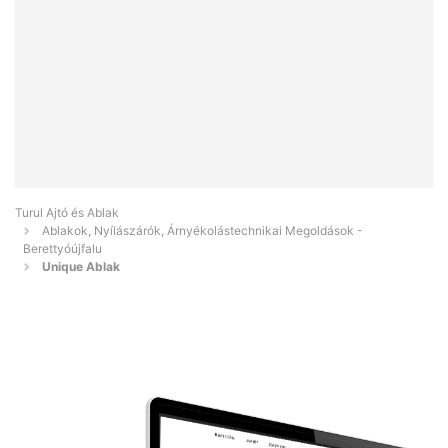
Turul Ajtó és Ablak
Ablakok, Nyílászárók, Árnyékolástechnikai Megoldások -
Berettyóújfalu
Unique Ablak