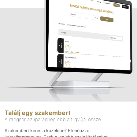
Találj egy szakembert
A rangsor az iparág legjobbjait gyűjti össze
Szakembert keres a közelébe? Ellenőrizze
keresőmotorunkat. Csak a legjobb szolgáltatásokat