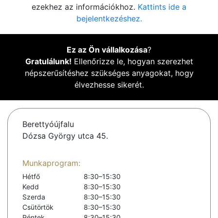
ezekhez az információkhoz.
Kattints ide a
bejelentkezéshez.
Ez az Ön vállalkozása
?
Gratulálunk!
Ellenőrizze le, hogyan szerezhet
népszerűsítéshez szükséges anyagokat, hogy
élvezhesse sikerét.
Berettyóújfalu
Dózsa György utca 45.
Munkaprogram:
Hétfő
8:30–15:30
Kedd
8:30–15:30
Szerda
8:30–15:30
Csütörtök
8:30–15:30
Péntek
8:30–15:30