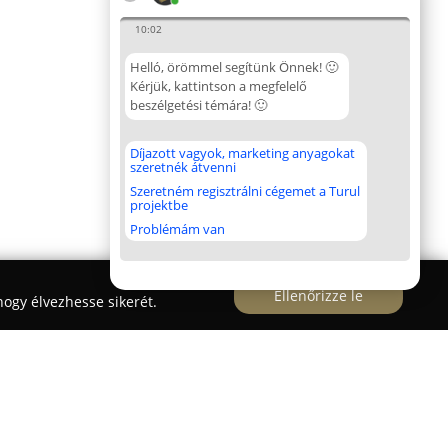
10:02
Helló, örömmel segítünk Önnek! 🙂
Kérjük, kattintson a megfelelő
beszélgetési témára! 🙂
Díjazott vagyok, marketing anyagokat
szeretnék átvenni
Szeretném regisztrálni cégemet a Turul
projektbe
Problémám van
Ellenőrizze le
ogy élvezhesse sikerét.
ary Kft. Kerítés Építés, Forgalmazás