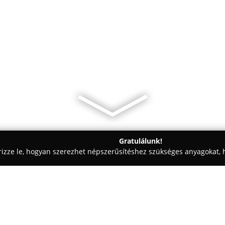
Gratulálunk!
rizze le, hogyan szerezhet népszerűsítéshez szükséges anyagokat, h
kolástechnikai Megoldások - Győr-Moson-Sopron
Ker-x Pro Hung