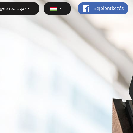
Bejelentkezés
gyéb iparágak