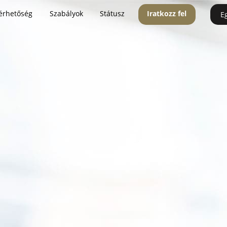
érhetőség
Szabályok
Státusz
Iratkozz fel
E