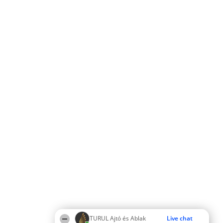
TURUL Ajtó és Ablak
Live chat