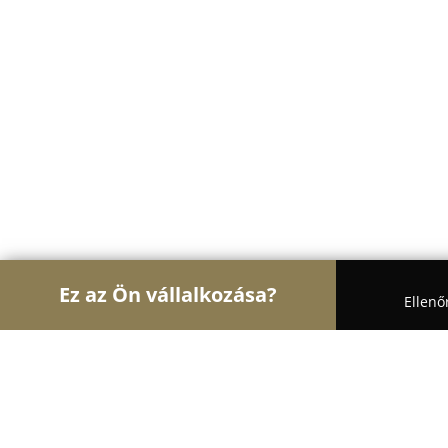
Ez az Ön vállalkozása?
Ellenő
Turul Ajtó és Ablak
Ablakok, Nyílászárók, Árnyé