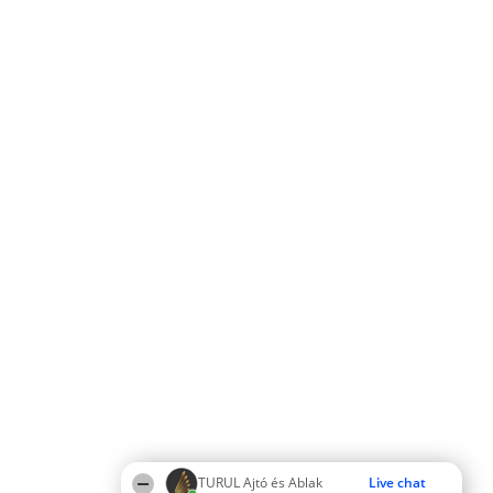
TURUL Ajtó és Ablak
Live chat