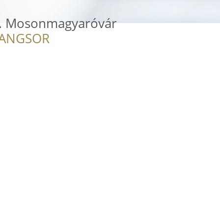
t. Mosonmagyaróvár
RANGSOR