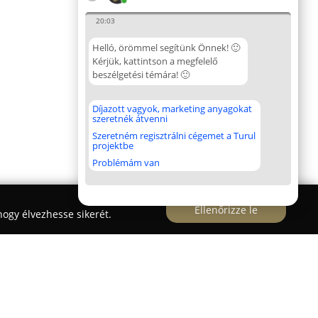
20:03
Helló, örömmel segítünk Önnek! 🙂
Kérjük, kattintson a megfelelő
beszélgetési témára! 🙂
Díjazott vagyok, marketing anyagokat
szeretnék átvenni
Szeretném regisztrálni cégemet a Turul
projektbe
Problémám van
Ellenőrizze le
ogy élvezhesse sikerét.
. Mosonmagyaróvár