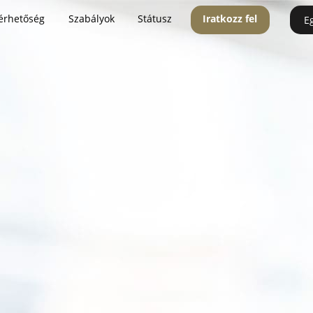
érhetőség
Szabályok
Státusz
Iratkozz fel
E