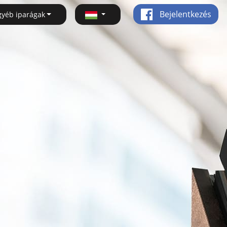
Bejelentkezés
gyéb iparágak