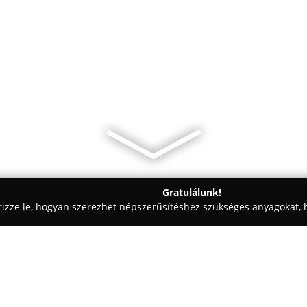
Gratulálunk!
rizze le, hogyan szerezhet népszerűsítéshez szükséges anyagokat, h
ékolástechnikai Megoldások - Mosonmagyaróvár
Aranyablak Kft