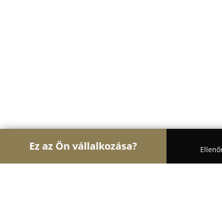
Ez az Ön vállalkozása?
Ellenő
Turul Ajtó és Ablak
Ablakok, Nyílászárók, Árny