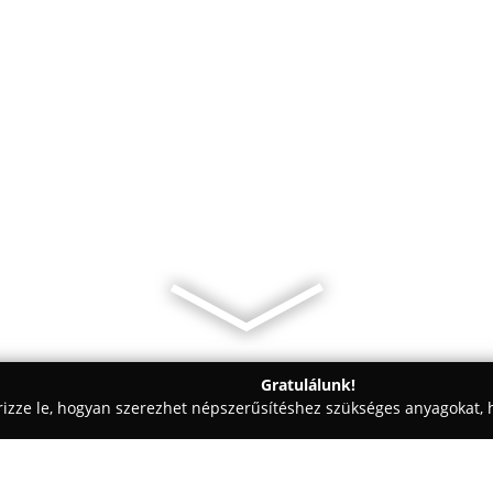
Gratulálunk!
rizze le, hogyan szerezhet népszerűsítéshez szükséges anyagokat, h
kolástechnikai Megoldások - Budapest