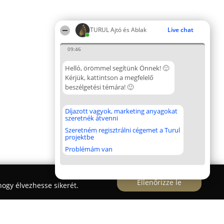
TURUL Ajtó és Ablak
Live chat
09:46
Helló, örömmel segítünk Önnek! 🙂
Kérjük, kattintson a megfelelő
beszélgetési témára! 🙂
Díjazott vagyok, marketing anyagokat
szeretnék átvenni
Szeretném regisztrálni cégemet a Turul
projektbe
Problémám van
Ellenőrizze le
ogy élvezhesse sikerét.