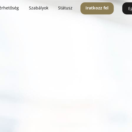
érhetőség
Szabályok
Státusz
Iratkozz fel
E