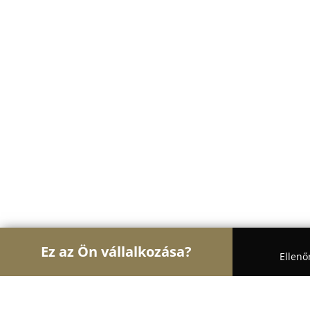
Ez az Ön vállalkozása?
Ellenő
Turul Ajtó és Ablak
Ablakok, Nyílászárók, Árnyé