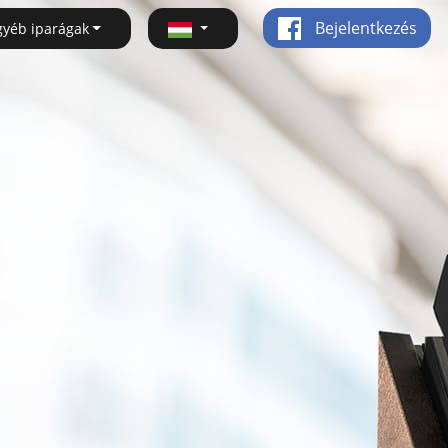
Bejelentkezés
gyéb iparágak