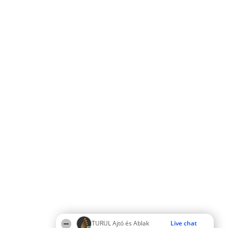
TURUL Ajtó és Ablak
Live chat