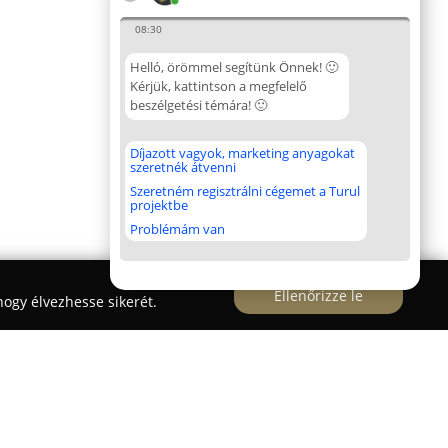
08:30
Helló, örömmel segítünk Önnek! 🙂
Kérjük, kattintson a megfelelő
beszélgetési témára! 🙂
Díjazott vagyok, marketing anyagokat
szeretnék átvenni
Szeretném regisztrálni cégemet a Turul
projektbe
Problémám van
Ellenőrizze le
ogy élvezhesse sikerét.