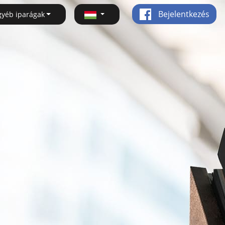
Bejelentkezés
gyéb iparágak