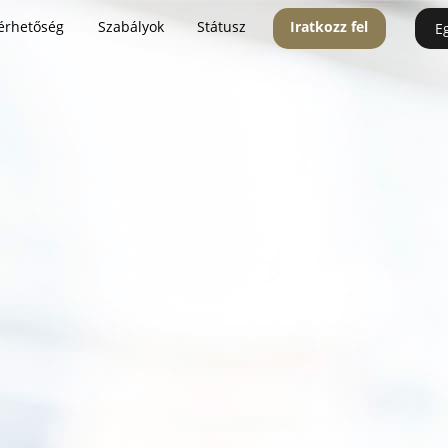
érhetőség
Szabályok
Státusz
Iratkozz fel
E