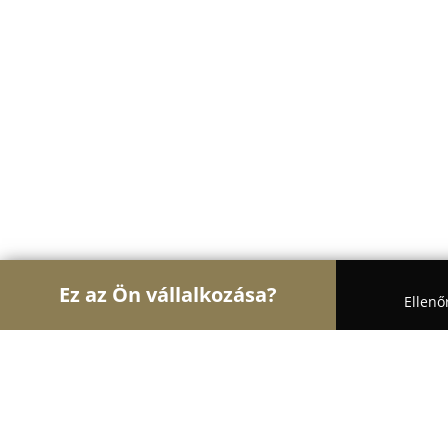
Ez az Ön vállalkozása?
Ellenő
Turul Ajtó és Ablak
Ablakok, Nyílászárók, Árnyé