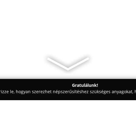
Gratulálunk!
rizze le, hogyan szerezhet népszerűsítéshez szükséges anyagokat, h
kolástechnikai Megoldások - Budapest
Andalf Kft