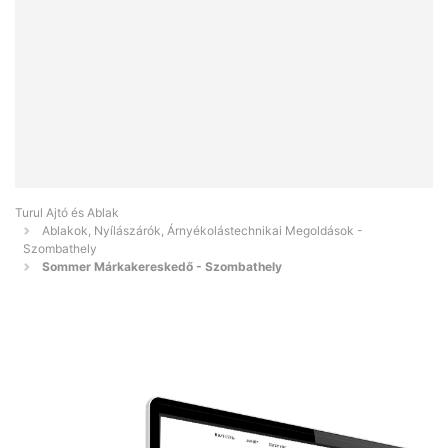
Turul Ajtó és Ablak
Ablakok, Nyílászárók, Árnyékolástechnikai Megoldások -
Szombathely
Sommer Márkakereskedő - Szombathely