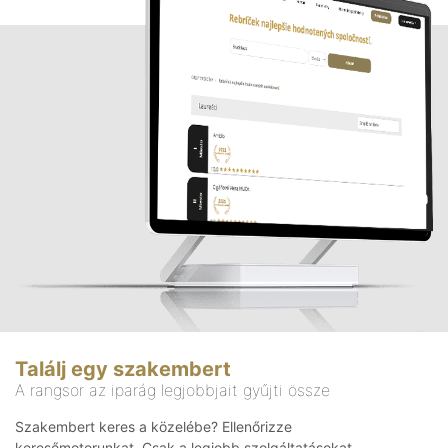
Találj egy szakembert
A rangsor az iparág legjobbjait gyűjti össze
Szakembert keres a közelébe? Ellenőrizze
keresőmotorunkat. Csak a legjobb szolgáltatásokat