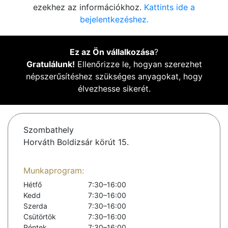
ezekhez az információkhoz.
Kattints ide a
bejelentkezéshez.
Ez az Ön vállalkozása
?
Gratulálunk!
Ellenőrizze le, hogyan szerezhet
népszerűsítéshez szükséges anyagokat, hogy
élvezhesse sikerét.
Szombathely
Horváth Boldizsár körút 15.
Munkaprogram:
Hétfő
7:30–16:00
Kedd
7:30–16:00
Szerda
7:30–16:00
Csütörtök
7:30–16:00
Péntek
7:30–16:00