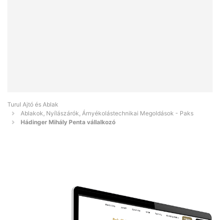
Turul Ajtó és Ablak
Ablakok, Nyílászárók, Árnyékolástechnikai Megoldások - Paks
Hádinger Mihály Penta vállalkozó