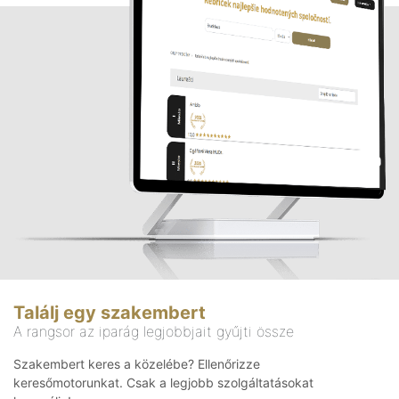
Találj egy szakembert
A rangsor az iparág legjobbjait gyűjti össze
Szakembert keres a közelébe? Ellenőrizze
keresőmotorunkat. Csak a legjobb szolgáltatásokat