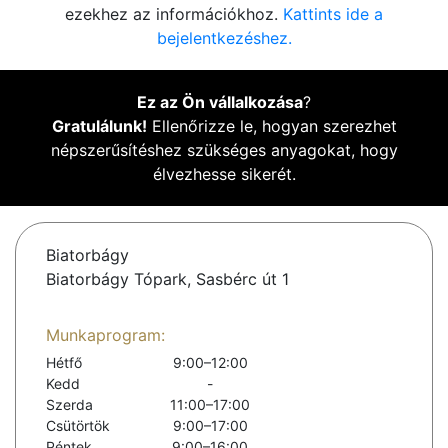
ezekhez az információkhoz.
Kattints ide a
bejelentkezéshez.
Ez az Ön vállalkozása
?
Gratulálunk!
Ellenőrizze le, hogyan szerezhet
népszerűsítéshez szükséges anyagokat, hogy
élvezhesse sikerét.
Biatorbágy
Biatorbágy Tópark, Sasbérc út 1
Munkaprogram:
Hétfő
9:00–12:00
Kedd
-
Szerda
11:00–17:00
Csütörtök
9:00–17:00
Péntek
9:00–16:00