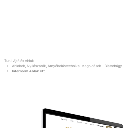
Turul Ajtó és Ablak
Ablakok, Nyílászárók, Árnyékolástechnikai Megoldások - Biatorbágy
Internorm Ablak Kft.