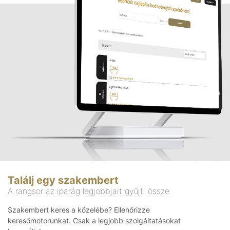
Találj egy szakembert
A rangsor az iparág legjobbjait gyűjti össze
Szakembert keres a közelébe? Ellenőrizze
keresőmotorunkat. Csak a legjobb szolgáltatásokat