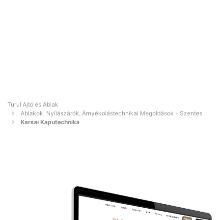
Turul Ajtó és Ablak
Ablakok, Nyílászárók, Árnyékolástechnikai Megoldások - Szentes
Karsai Kaputechnika