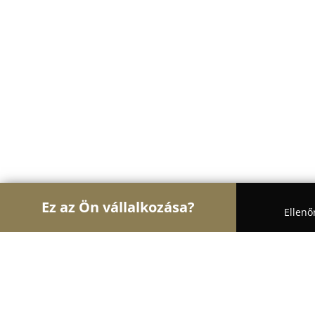
Ez az Ön vállalkozása?
Ellenő
Turul Ajtó és Ablak
Ablakok, Nyílászárók, Árnyé