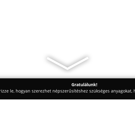
Gratulálunk!
rizze le, hogyan szerezhet népszerűsítéshez szükséges anyagokat, h
kolástechnikai Megoldások - Veszprém
Marshall Pont Veszprém