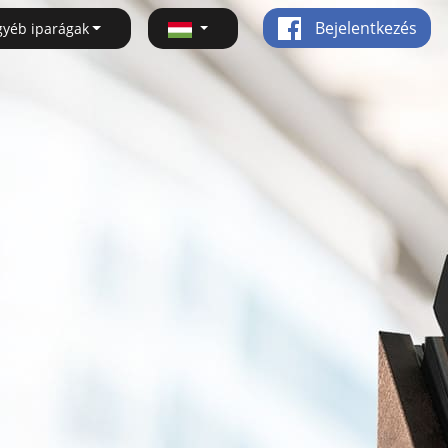
Bejelentkezés
gyéb iparágak