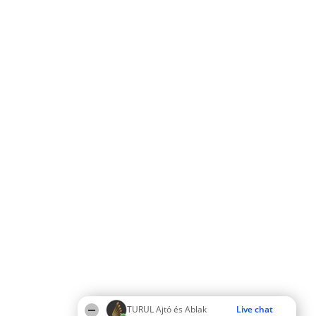
TURUL Ajtó és Ablak
Live chat