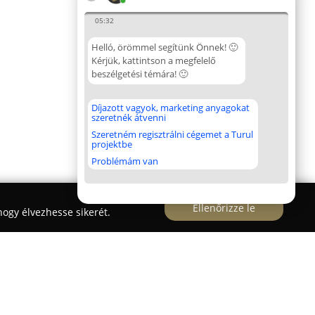
05:32
Helló, örömmel segítünk Önnek! 🙂
Kérjük, kattintson a megfelelő
beszélgetési témára! 🙂
Díjazott vagyok, marketing anyagokat
szeretnék átvenni
Szeretném regisztrálni cégemet a Turul
projektbe
Problémám van
Ellenőrizze le
ogy élvezhesse sikerét.