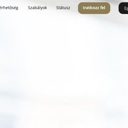
érhetőség
Szabályok
Státusz
Iratkozz fel
E