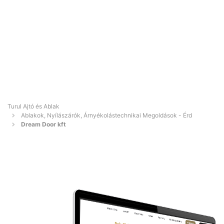
Turul Ajtó és Ablak
Ablakok, Nyílászárók, Árnyékolástechnikai Megoldások - Érd
Dream Door kft