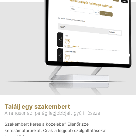
Találj egy szakembert
A rangsor az iparág legjobbjait gyűjti össze
Szakembert keres a közelébe? Ellenőrizze
keresőmotorunkat. Csak a legjobb szolgáltatásokat