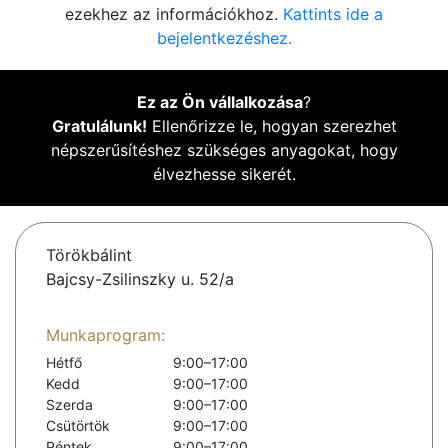
ezekhez az információkhoz.
Kattints ide a
bejelentkezéshez.
Ez az Ön vállalkozása
?
Gratulálunk!
Ellenőrizze le, hogyan szerezhet
népszerűsítéshez szükséges anyagokat, hogy
élvezhesse sikerét.
Törökbálint
Bajcsy-Zsilinszky u. 52/a
Munkaprogram:
Hétfő
9:00–17:00
Kedd
9:00–17:00
Szerda
9:00–17:00
Csütörtök
9:00–17:00
Péntek
9:00–17:00