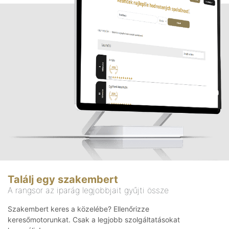
Találj egy szakembert
A rangsor az iparág legjobbjait gyűjti össze
Szakembert keres a közelébe? Ellenőrizze
keresőmotorunkat. Csak a legjobb szolgáltatásokat