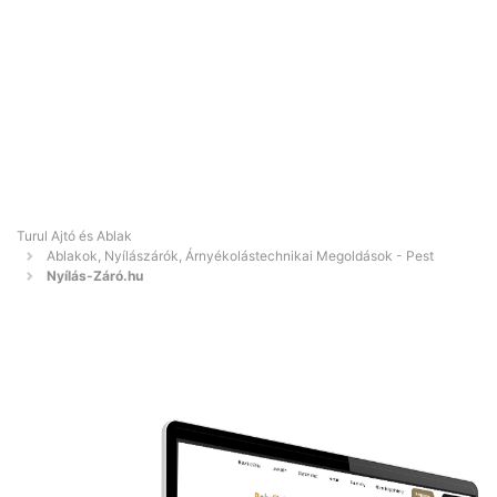
Turul Ajtó és Ablak
Ablakok, Nyílászárók, Árnyékolástechnikai Megoldások - Pest
Nyílás-Záró.hu