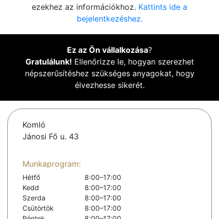
ezekhez az információkhoz.
Kattints ide a
bejelentkezéshez.
Ez az Ön vállalkozása
?
Gratulálunk!
Ellenőrizze le, hogyan szerezhet
népszerűsítéshez szükséges anyagokat, hogy
élvezhesse sikerét.
Komló
Jánosi Fő u. 43
Munkaprogram:
Hétfő
8:00–17:00
Kedd
8:00–17:00
Szerda
8:00–17:00
Csütörtök
8:00–17:00
Péntek
8:00–17:00