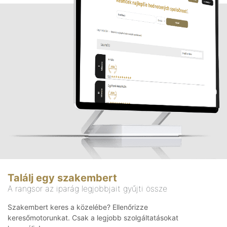
Találj egy szakembert
A rangsor az iparág legjobbjait gyűjti össze
Szakembert keres a közelébe? Ellenőrizze
keresőmotorunkat. Csak a legjobb szolgáltatásokat