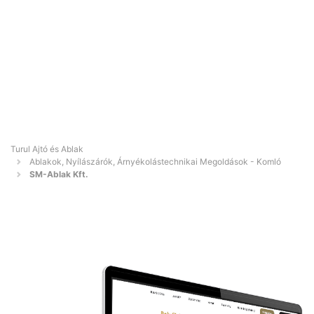
Turul Ajtó és Ablak
Ablakok, Nyílászárók, Árnyékolástechnikai Megoldások - Komló
SM-Ablak Kft.