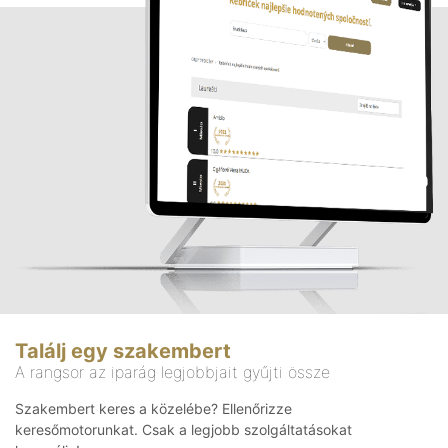
Találj egy szakembert
A rangsor az iparág legjobbjait gyűjti össze
Szakembert keres a közelébe? Ellenőrizze
keresőmotorunkat. Csak a legjobb szolgáltatásokat