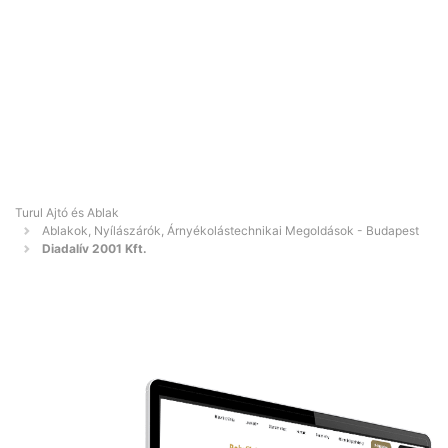
Turul Ajtó és Ablak
Ablakok, Nyílászárók, Árnyékolástechnikai Megoldások - Budapest
Diadalív 2001 Kft.