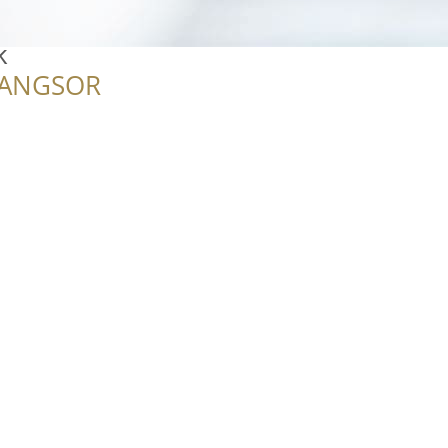
k
RANGSOR