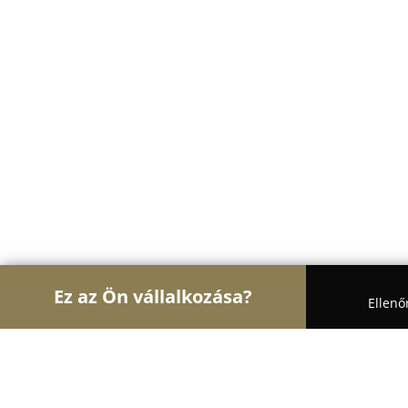
Ez az Ön vállalkozása?
Ellenő
Turul Ajtó és Ablak
Ablakok, Nyílászárók, Árnyé