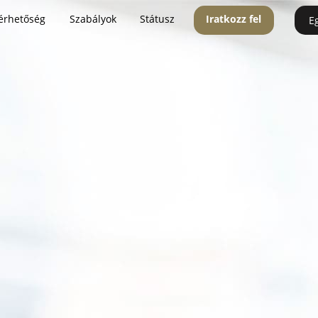
érhetőség
Szabályok
Státusz
Iratkozz fel
E