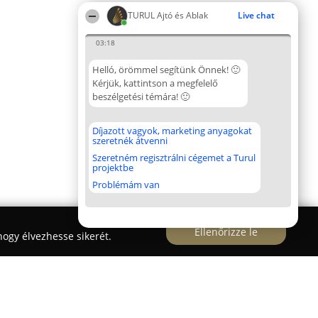
TURUL Ajtó és Ablak
Live chat
03:18
Helló, örömmel segítünk Önnek! 🙂
Kérjük, kattintson a megfelelő
beszélgetési témára! 🙂
Díjazott vagyok, marketing anyagokat
szeretnék átvenni
Szeretném regisztrálni cégemet a Turul
projektbe
Problémám van
Ellenőrizze le
ogy élvezhesse sikerét.