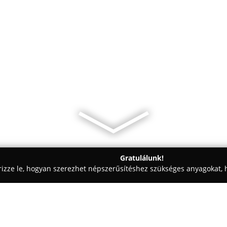
Gratulálunk!
rizze le, hogyan szerezhet népszerűsítéshez szükséges anyagokat, h
kolástechnikai Megoldások - Budapest
Best-Line Ablak