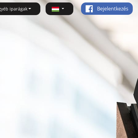
Bejelentkezés
gyéb iparágak