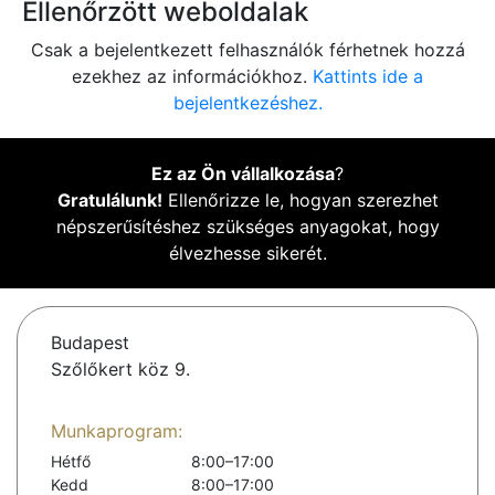
Ellenőrzött weboldalak
Csak a bejelentkezett felhasználók férhetnek hozzá
ezekhez az információkhoz.
Kattints ide a
bejelentkezéshez.
Ez az Ön vállalkozása
?
Gratulálunk!
Ellenőrizze le, hogyan szerezhet
népszerűsítéshez szükséges anyagokat, hogy
élvezhesse sikerét.
Budapest
Szőlőkert köz 9.
Munkaprogram:
Hétfő
8:00–17:00
Kedd
8:00–17:00