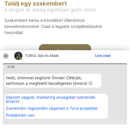
Találj egy szakembert
A rangsor az iparág legjobbjait gyűjti össze
Szakembert keres a közelébe? Ellenőrizze
keresőmotorunkat. Csak a legjobb szolgáltatásokat
használja!
Keresés
TURUL Ajtó és Ablak
Live chat
21:52
Helló, örömmel segítünk Önnek! 🙂Kérjük,
kattintson a megfelelő beszélgetési témára! 🙂
Rangsorszervező
Népszavazás
Elérhetőség
Díjazott vagyok, marketing anyagokat szeretnék
SC Beautiful Company S.R.L.
Nyertesek
Elérhetőség
átvenni
Bulevardul Aleea Timișul De
Az összes
Sus Nr. 2, Bl. A30, Sc. A, Et.
díjazottak
Szeretném regisztrálni cégemet a Turul projektbe
4, Ap. 13
listája
Problémám van
Bukarest 53-238
Szabályok
Adószám 36737675
Státusz
tel: +363 033 425 71
Polityka
Prywatności