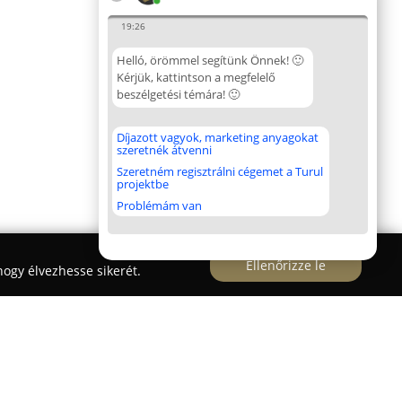
19:26
Helló, örömmel segítünk Önnek! 🙂
Kérjük, kattintson a megfelelő
beszélgetési témára! 🙂
Díjazott vagyok, marketing anyagokat
szeretnék átvenni
Szeretném regisztrálni cégemet a Turul
projektbe
Problémám van
Ellenőrizze le
ogy élvezhesse sikerét.