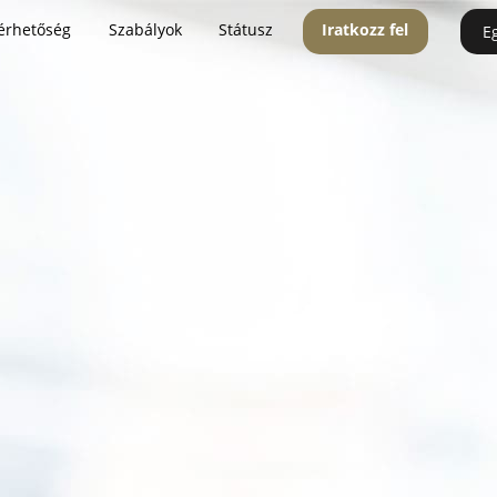
érhetőség
Szabályok
Státusz
Iratkozz fel
E