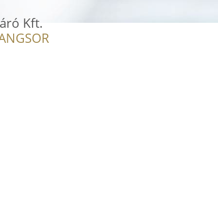
áró Kft.
RANGSOR