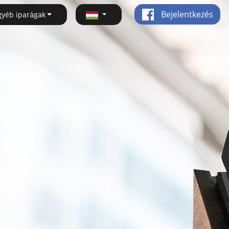
Bejelentkezés
gyéb iparágak