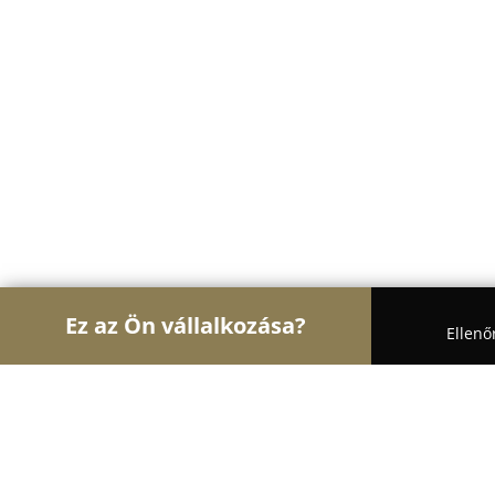
Ez az Ön vállalkozása?
Ellenő
Turul Ajtó és Ablak
Ablakok, Nyílászárók, Árnyé