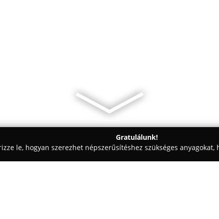
Gratulálunk!
rizze le, hogyan szerezhet népszerűsítéshez szükséges anyagokat, h
kolástechnikai Megoldások - Veszprém
GERITA Nyílászáró Kft.