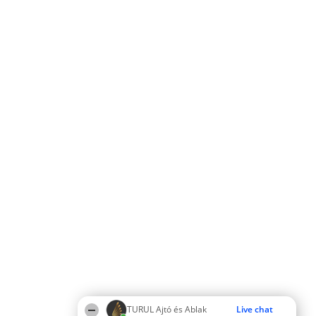
TURUL Ajtó és Ablak
Live chat