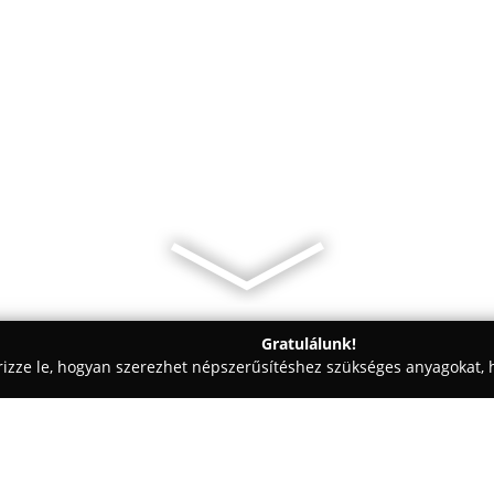
Gratulálunk!
rizze le, hogyan szerezhet népszerűsítéshez szükséges anyagokat, h
kolástechnikai Megoldások - Borbánya
Goldfree Kft. Garázskapu