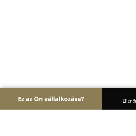
Ez az Ön vállalkozása?
Ellenő
Turul Ajtó és Ablak
Ablakok, Nyílászárók, Árnyé