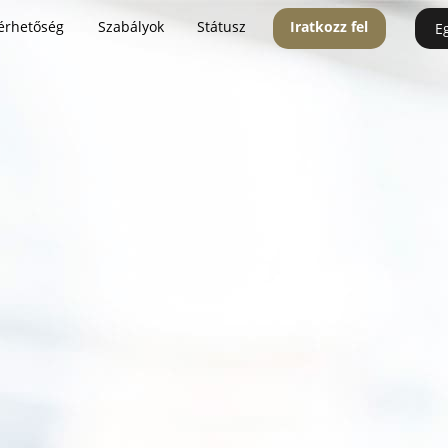
érhetőség
Szabályok
Státusz
Iratkozz fel
E