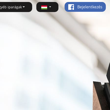
Bejelentkezés
gyéb iparágak