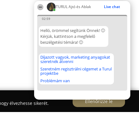
TURUL Ajtó és Ablak
Live chat
02:59
Helló, örömmel segítünk Önnek! 🙂
Kérjük, kattintson a megfelelő
beszélgetési témára! 🙂
Díjazott vagyok, marketing anyagokat
szeretnék átvenni
Szeretném regisztrálni cégemet a Turul
projektbe
Problémám van
Ellenőrizze le
ogy élvezhesse sikerét.
k