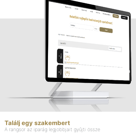
Találj egy szakembert
A rangsor az iparág legjobbjait gyűjti össze