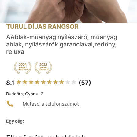
TURUL DÍJAS RANGSOR
AAblak-műanyag nyílászáró, műanyag
ablak, nyílászárók garanciával,redőny,
reluxa
8.1
(57)
Budaörs, Gyár u. 2
Mutasd a telefonszámot
Egy cég: