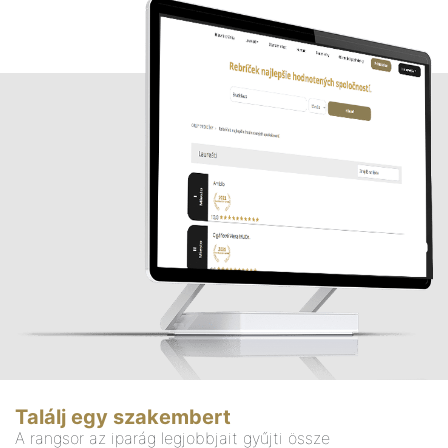
Találj egy szakembert
A rangsor az iparág legjobbjait gyűjti össze