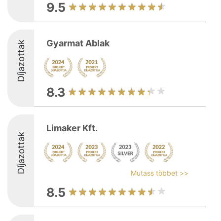
9.5
Gyarmat Ablak
Díjazottak
8.3
Limaker Kft.
Díjazottak
Mutass többet >>
8.5