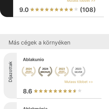
Mutass többet >>
9.0
(108)
Más cégek a környéken
Ablakunio
Díjazottak
Mutass többet >>
8.6
Ablakmánia