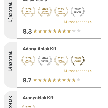
Díjazottak
Mutass többet >>
8.3
Adony Ablak Kft.
Díjazottak
Mutass többet >>
8.7
Aranyablak Kft.
Díjazottak