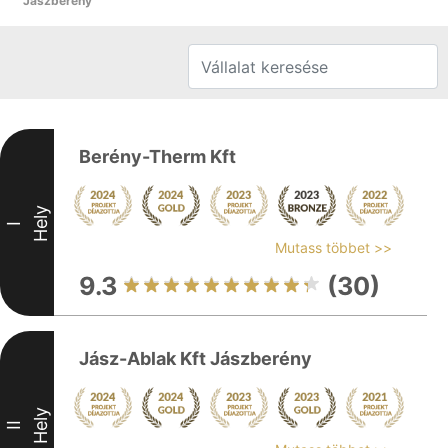
Jászberény
Berény-Therm Kft
Hely
I
Mutass többet >>
9.3
(30)
Jász-Ablak Kft Jászberény
Hely
II