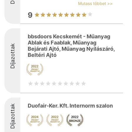
Mutass többet >>
9
bbsdoors Kecskemét - Műanyag
Ablak és Faablak, Műanyag
Díjazottak
Bejárati Ajtó, Műanyag Nyílászáró,
Beltéri Ajtó
Duofair-Ker. Kft. Internorm szalon
Díjazottak