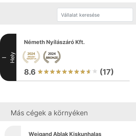
Németh Nyílászáró Kft.
Hely
I
8.6
(17)
Más cégek a környéken
Weigand Ablak Kiskunhalas