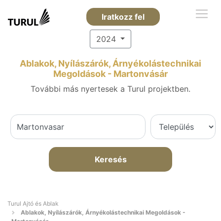
Iratkozz fel
2024
Ablakok, Nyílászárók, Árnyékolástechnikai
Megoldások - Martonvásár
További más nyertesek a Turul projektben.
Keresés
Turul Ajtó és Ablak
Ablakok, Nyílászárók, Árnyékolástechnikai Megoldások -