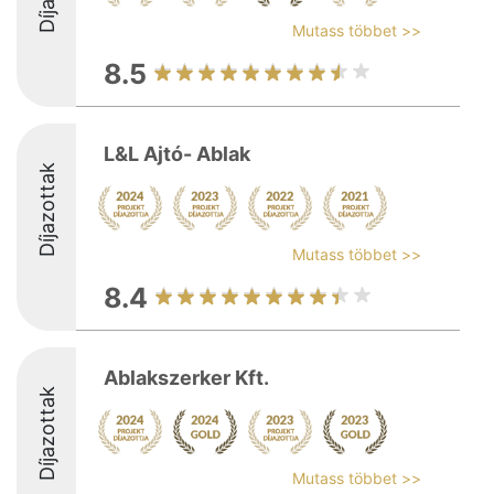
Mutass többet >>
8.5
L&L Ajtó- Ablak
Díjazottak
Mutass többet >>
8.4
Ablakszerker Kft.
Díjazottak
Mutass többet >>