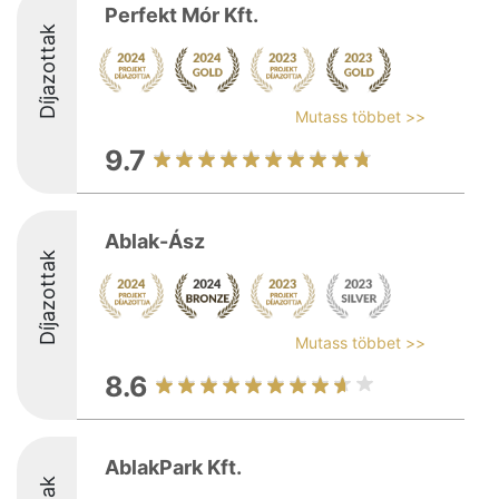
Perfekt Mór Kft.
Díjazottak
Mutass többet >>
9.7
Ablak-Ász
Díjazottak
Mutass többet >>
8.6
AblakPark Kft.