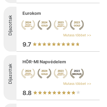
Eurokom
Díjazottak
Mutass többet >>
9.7
HÖR-MI Napvédelem
Díjazottak
Mutass többet >>
8.8