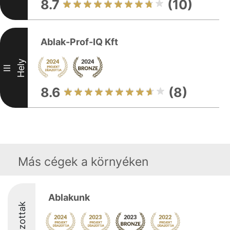
8.7
(10)
Ablak-Prof-IQ Kft
Hely
III
8.6
(8)
Más cégek a környéken
Ablakunk
Díjazottak